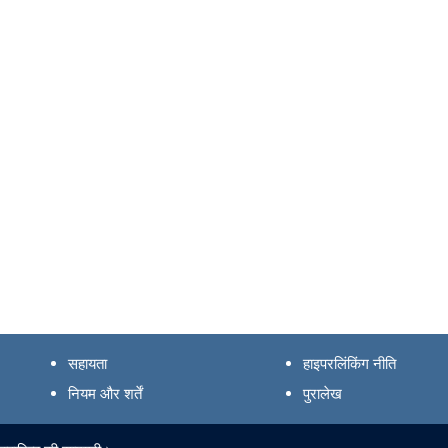
सहायता
हाइपरलिंकिंग नीति
नियम और शर्तें
पुरालेख