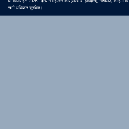
© कॉपीराइट 2026 - प्रधान महालेखाकार(लेखा व. हकदारी), नागालैंड, कोहिमा के स
सभी अधिकार सुरक्षित।