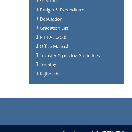
SS & PIP
Budget & Expenditure
Deputation
Gradation List
R T I Act,2005
Office Manual
Transfer & posting Guidelines
Training
Rajbhasha