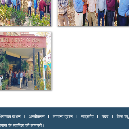
िगम्यता कथन
अस्वीकरण
सामान्य प्रश्न
साइटमैप
मदद
बेस्ट व
ागराज के स्वामित्व की सामग्री।