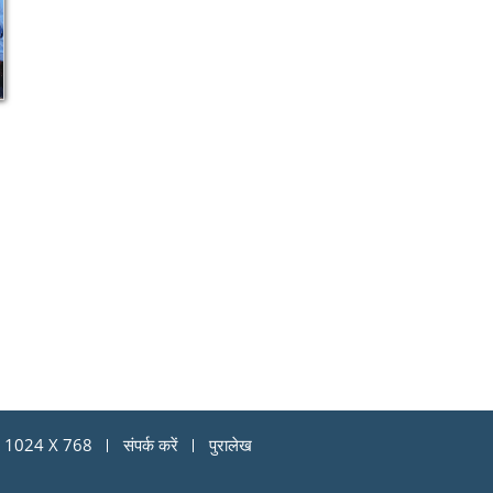
्यू: 1024 X 768
संपर्क करें
पुरालेख