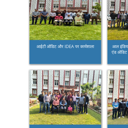
आईटी ऑडिट और IDEA पर कार्यशाला
आल इंडिया
एंड ऑडिट 