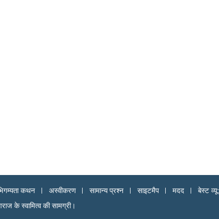
िगम्यता कथन
अस्वीकरण
सामान्य प्रश्न
साइटमैप
मदद
बेस्ट व
ागराज के स्वामित्व की सामग्री।