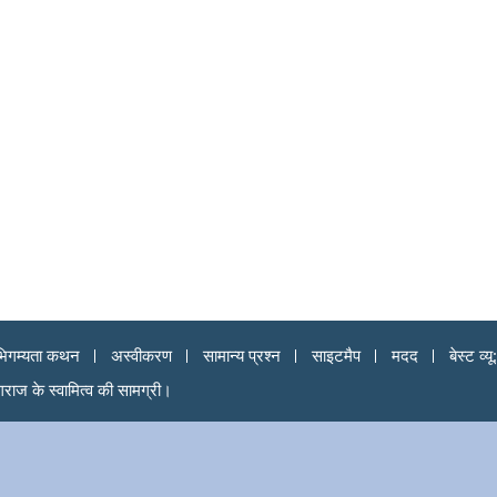
िगम्यता कथन
अस्वीकरण
सामान्य प्रश्न
साइटमैप
मदद
बेस्ट व
ागराज के स्वामित्व की सामग्री।