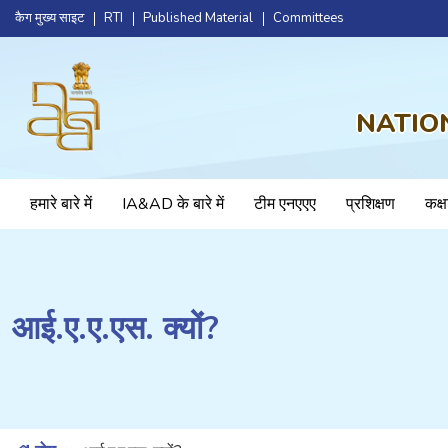
कैग मुख्य साइट
RTI
Published Material
Committees
NATIO
हमारे बारे में
IA&AD के बारे में
टीम एनएएए
प्रशिक्षण
कक्ष
आई.ए.ए.एस. क्यों?