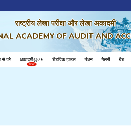
राष्ट्रीय लेखा परीक्षा और लेखा अकादमी
NAL ACADEMY OF AUDIT AND AC
ा से परे
अकादमी@75
चैडविक हाउस
मंथन
गेलरी
बैच