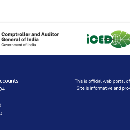
ccounts
This is official web porta
Site is informative and pr
004
2
0