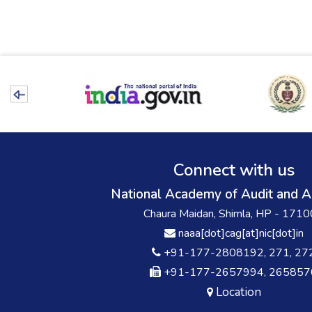
Connect with us
National Academy of Audit and A
Chaura Maidan, Shimla, HP - 171
naaa[dot]cag[at]nic[dot]in
+91-177-2808192, 271, 27
+91-177-2657994, 265857
Location