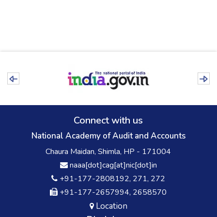
Connect with us
National Academy of Audit and Accounts
Chaura Maidan, Shimla, HP - 171004
naaa[dot]cag[at]nic[dot]in
+91-177-2808192, 271, 272
+91-177-2657994, 2658570
Location