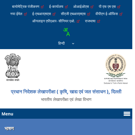
बायोमेट्रिक पंजीकरण
ई-कार्यालय
ओआईओएस
पी एफ एम एस
नया ईमेल
ई-एचआरएमएस
सीएजी एचआरएमएस
वीपीएन ई-ऑफिस
ऑनलाइन एपीएआर- सीनियर एओ.
राजभाषा
प्रधान निदेशक लेखापरीक्षा ( कृषि, खाद्य एवं जल संसाधन ), दिल्ली
भारतीय लेखापरीक्षा एवं लेखा विभाग
Menu
भाषण