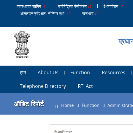
व्यवस्थापक लॉगिन
बायोमेट्रिक पंजीकरण
ई-कार्यालय
ऑनलाइन एपीएआर- सीनियर एओ.
राजभाषा
प्रधा
होम
About Us
Function
Resources
Telephone Directory
RTI Act
ऑडिट रिपोर्ट
Home
Function
Administrati