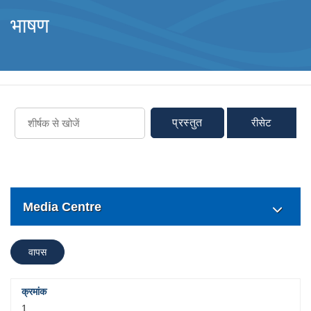
भाषण
प्रस्तुत
रीसेट
Media Centre
वापस
1