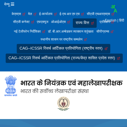
मेन्यू
केएमएस
मेल
ई-कार्यालय
ई-एच आर एम एस
सीएजी एचआरएमएस
English
| हिंदी
सीएजी कनेक्ट
एफएक्यूज
ओआईओएस
प्रशिक्षण
राज्य वित्त
नई टेलीफोन निर्देशिका
डॉ. बी.आर.अम्बेडकर व्याख्यान श्रृंखला
सीपीग्राम्स
स्थानीय शासन पर राष्ट्रीय सम्मलेन
CAG–ICSSR रिसर्च आर्टिकल प्रतियोगिता (राष्ट्रीय स्तर)
CAG–ICSSR रिसर्च आर्टिकल प्रतियोगिता (राज्य/केंद्र शासित प्रदेश स्तर)