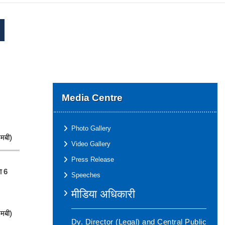
Media Centre
Photo Gallery
मबी)
Video Gallery
Press Release
ा 6
Speeches
मीडिया अधिकारी
मबी)
Dy. Director (Legal) and Central Public