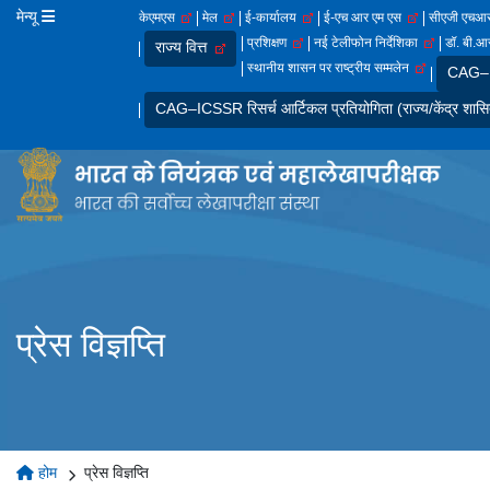
मेन्यू
केएमएस
मेल
ई-कार्यालय
ई-एच आर एम एस
सीएजी एच
प्रशिक्षण
नई टेलीफोन निर्देशिका
डॉ. बी.आर
राज्य वित्त
स्थानीय शासन पर राष्ट्रीय सम्मलेन
CAG–IC
CAG–ICSSR रिसर्च आर्टिकल प्रतियोगिता (राज्य/केंद्र शासि
प्रेस विज्ञप्ति
होम
प्रेस विज्ञप्ति