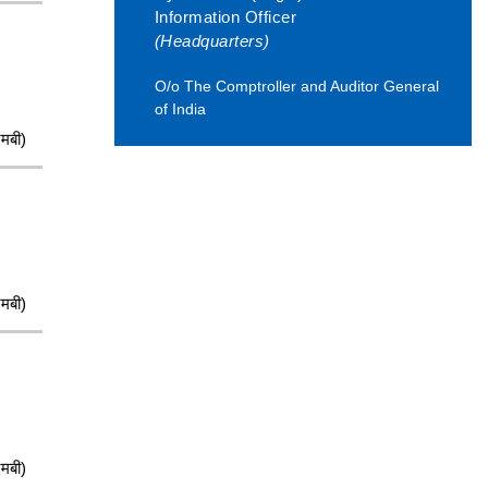
Information Officer
(Headquarters)
O/o The Comptroller and Auditor General
of India
मबी)
मबी)
मबी)