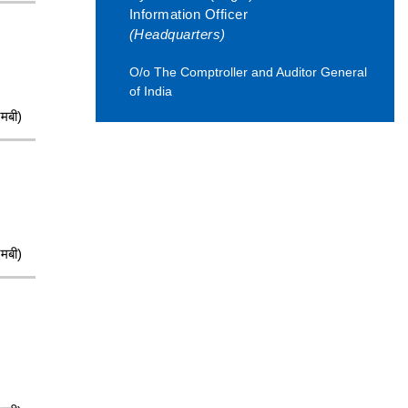
Information Officer
(Headquarters)
O/o The Comptroller and Auditor General
of India
मबी)
मबी)