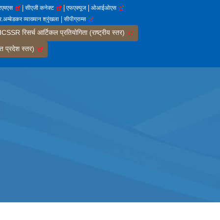
आरएमएस
सीएजी कनेक्ट
एफएक्यूज
ओआईओएस
.अम्बेडकर व्याख्यान श्रृंखला
सीपीग्राम्स
SSR रिसर्च आर्टिकल प्रतियोगिता (राष्ट्रीय स्तर)
त प्रदेश स्तर)