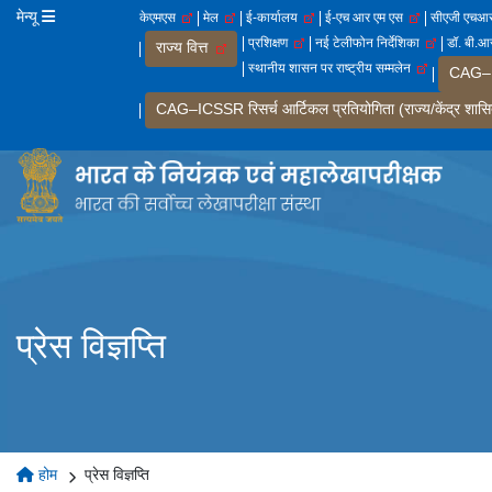
मेन्यू
केएमएस
मेल
ई-कार्यालय
ई-एच आर एम एस
सीएजी एच
प्रशिक्षण
नई टेलीफोन निर्देशिका
डॉ. बी.आर
राज्य वित्त
स्थानीय शासन पर राष्ट्रीय सम्मलेन
CAG–IC
CAG–ICSSR रिसर्च आर्टिकल प्रतियोगिता (राज्य/केंद्र शासि
प्रेस विज्ञप्ति
होम
प्रेस विज्ञप्ति