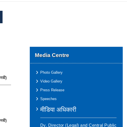
Media Centre
Photo Gallery
मबी)
Video Gallery
Press Release
Speeches
मीडिया अधिकारी
मबी)
Dy. Director (Legal) and Central Public