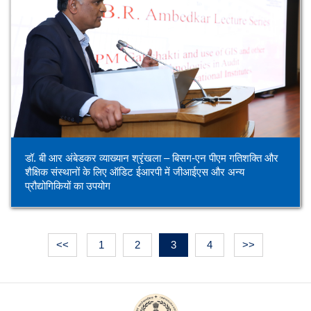
डॉ. बी आर अंबेडकर व्याख्यान श्रृंखला – बिसग-एन पीएम गतिशक्ति और
शैक्षिक संस्थानों के लिए ऑडिट ईआरपी में जीआईएस और अन्य
प्रौद्योगिकियों का उपयोग
<<
1
2
3
4
>>