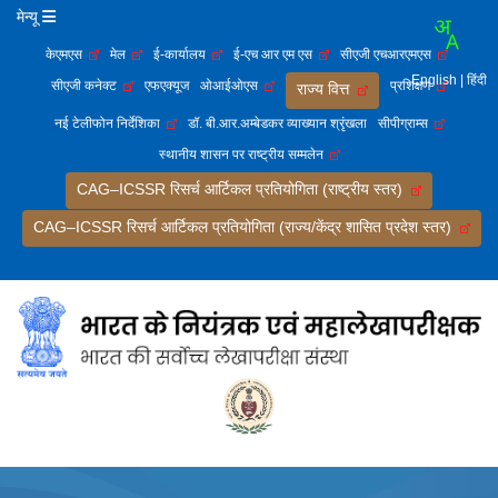
मेन्यू
केएमएस
मेल
ई-कार्यालय
ई-एच आर एम एस
सीएजी एचआरएमएस
English
| हिंदी
सीएजी कनेक्ट
एफएक्यूज
ओआईओएस
प्रशिक्षण
राज्य वित्त
नई टेलीफोन निर्देशिका
डॉ. बी.आर.अम्बेडकर व्याख्यान श्रृंखला
सीपीग्राम्स
स्थानीय शासन पर राष्ट्रीय सम्मलेन
CAG–ICSSR रिसर्च आर्टिकल प्रतियोगिता (राष्ट्रीय स्तर)
CAG–ICSSR रिसर्च आर्टिकल प्रतियोगिता (राज्य/केंद्र शासित प्रदेश स्तर)