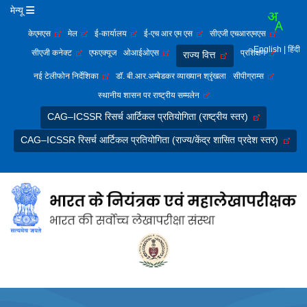
मेन्यू
केएमएस
मेल
ई-कार्यालय
ई-एच आर एम एस
सीएजी एचआरएमएस
English
| हिंदी
सीएजी कनेक्ट
एफएक्यूज
ओआईओएस
प्रशिक्षण
राज्य वित्त
नई टेलीफोन निर्देशिका
डॉ. बी.आर.अम्बेडकर व्याख्यान श्रृंखला
सीपीग्राम्स
स्थानीय शासन पर राष्ट्रीय सम्मलेन
CAG–ICSSR रिसर्च आर्टिकल प्रतियोगिता (राष्ट्रीय स्तर)
CAG–ICSSR रिसर्च आर्टिकल प्रतियोगिता (राज्य/केंद्र शासित प्रदेश स्तर)