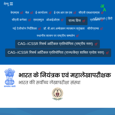
मेन्यू
केएमएस
मेल
ई-कार्यालय
ई-एच आर एम एस
सीएजी एचआरएमएस
English
| हिंदी
सीएजी कनेक्ट
एफएक्यूज
ओआईओएस
प्रशिक्षण
राज्य वित्त
नई टेलीफोन निर्देशिका
डॉ. बी.आर.अम्बेडकर व्याख्यान श्रृंखला
सीपीग्राम्स
स्थानीय शासन पर राष्ट्रीय सम्मलेन
CAG–ICSSR रिसर्च आर्टिकल प्रतियोगिता (राष्ट्रीय स्तर)
CAG–ICSSR रिसर्च आर्टिकल प्रतियोगिता (राज्य/केंद्र शासित प्रदेश स्तर)