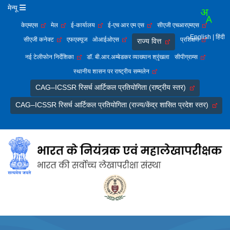
मेन्यू
केएमएस
मेल
ई-कार्यालय
ई-एच आर एम एस
सीएजी एचआरएमएस
English
| हिंदी
सीएजी कनेक्ट
एफएक्यूज
ओआईओएस
प्रशिक्षण
राज्य वित्त
नई टेलीफोन निर्देशिका
डॉ. बी.आर.अम्बेडकर व्याख्यान श्रृंखला
सीपीग्राम्स
स्थानीय शासन पर राष्ट्रीय सम्मलेन
CAG–ICSSR रिसर्च आर्टिकल प्रतियोगिता (राष्ट्रीय स्तर)
CAG–ICSSR रिसर्च आर्टिकल प्रतियोगिता (राज्य/केंद्र शासित प्रदेश स्तर)