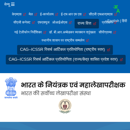
मेन्यू
केएमएस
मेल
ई-कार्यालय
ई-एच आर एम एस
सीएजी एचआरएमएस
English
| हिंदी
सीएजी कनेक्ट
एफएक्यूज
ओआईओएस
प्रशिक्षण
राज्य वित्त
नई टेलीफोन निर्देशिका
डॉ. बी.आर.अम्बेडकर व्याख्यान श्रृंखला
सीपीग्राम्स
स्थानीय शासन पर राष्ट्रीय सम्मलेन
CAG–ICSSR रिसर्च आर्टिकल प्रतियोगिता (राष्ट्रीय स्तर)
CAG–ICSSR रिसर्च आर्टिकल प्रतियोगिता (राज्य/केंद्र शासित प्रदेश स्तर)