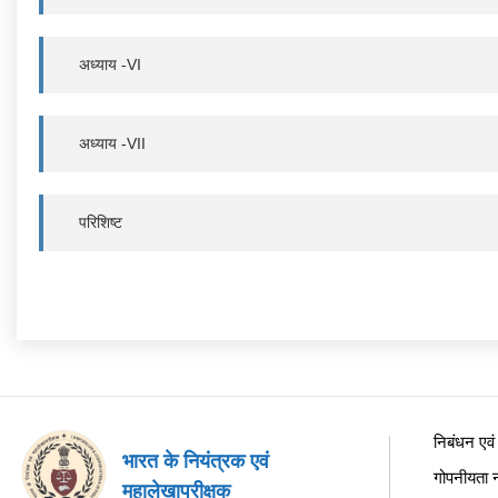
अध्याय -VI
अध्याय -VII
परिशिष्ट
निबंधन एवं श
भारत के नियंत्रक एवं
गोपनीयता न
महालेखापरीक्षक