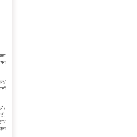
ण/कम
विषय
कर/
मलों
न और
‍टी,
हण/
ीकृत