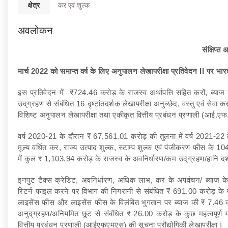
क्षेत्र
कर एवं शुल्क
अवलोकन
संक्षिप्
मार्च
2022
को समाप्त वर्ष के लिए अनुपालन लेखापरीक्षा प्रतिवेदन
II
पर भार
इस प्रतिवेदन में ₹724.46 करोड़ के राजस्व अर्थापत्ति सहित करों, ब्याज के
उद्‌ग्रहण से संबंधित 16 दृष्टांतदर्शक लेखापरीक्षा अनुच्छेद, वस्‍तु एवं
विशिष्ट अनुपालन लेखापरीक्षा तथा एकीकृत वित्तीय प्रबंधन प्रणाली (आई.एफ.
वर्ष 2020-21 के दौरान ₹ 67,561.01 करोड़ की तुलना में वर्ष 2021-22 
मूल्य वर्धित कर, राज्य उत्पाद शुल्क, स्टाम्प शुल्क एवं पंजीकरण फीस के 
में कुल ₹ 1,103.94 करोड़ के राजस्व के अवनिर्धारण/कम उद्‌ग्रहण/हानि दर
इनपुट टैक्स क्रेडिट, अवनिर्धारण, अधिक लाभ, कर के अपवंचन/ ब्याज के 
रिटर्न फाइल करने पर विभाग की निगरानी से संबंधित ₹ 691.00 करोड़ के माम
लाइसेंस फीस और लाइसेंस फीस के विलंबित भुगतान पर ब्याज की ₹ 7.46 क
अनुद्‌ग्रहण/अनियमित छूट से संबंधित ₹ 26.00 करोड़ के कुछ महत्वपूर्ण माम
वित्तीय प्रबंधन प्रणाली (आईएफएमएस) की सूचना प्रौद्योगिकी लेखापरीक्षा।