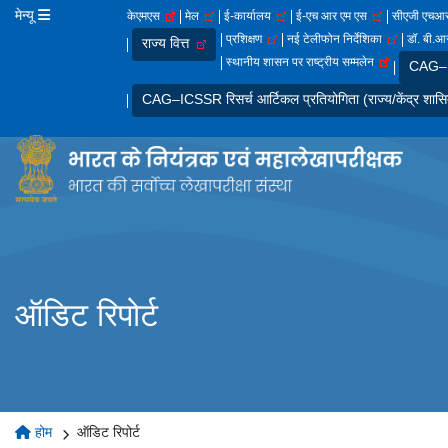
मेन्यू
केएमएस
मेल
ई-कार्यालय
ई-एच आर एम एस
सीएजी एच
प्रशिक्षण
नई टेलीफोन निर्देशिका
डॉ. बी.आर
राज्य वित्त
स्थानीय शासन पर राष्ट्रीय सम्मलेन
CAG–IC
CAG–ICSSR रिसर्च आर्टिकल प्रतियोगिता (राज्य/केंद्र शासि
ऑडिट रिपोर्ट
होम
ऑडिट रिपोर्ट