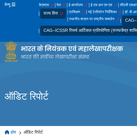
मेन्यू
केएमएस
मेल
ई-कार्यालय
ई-एच आर एम एस
सीएजी एच
प्रशिक्षण
नई टेलीफोन निर्देशिका
डॉ. बी.आर
राज्य वित्त
स्थानीय शासन पर राष्ट्रीय सम्मलेन
CAG–IC
CAG–ICSSR रिसर्च आर्टिकल प्रतियोगिता (राज्य/केंद्र शासि
ऑडिट रिपोर्ट
होम
ऑडिट रिपोर्ट