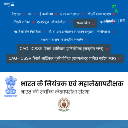
मेन्यू
केएमएस
मेल
ई-कार्यालय
ई-एच आर एम एस
सीएजी एचआरएमएस
English
| हिंदी
सीएजी कनेक्ट
एफएक्यूज
ओआईओएस
प्रशिक्षण
राज्य वित्त
नई टेलीफोन निर्देशिका
डॉ. बी.आर.अम्बेडकर व्याख्यान श्रृंखला
सीपीग्राम्स
स्थानीय शासन पर राष्ट्रीय सम्मलेन
CAG–ICSSR रिसर्च आर्टिकल प्रतियोगिता (राष्ट्रीय स्तर)
CAG–ICSSR रिसर्च आर्टिकल प्रतियोगिता (राज्य/केंद्र शासित प्रदेश स्तर)