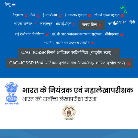
मेन्यू
केएमएस
मेल
ई-कार्यालय
ई-एच आर एम एस
सीएजी एचआरएमएस
English
| हिंदी
सीएजी कनेक्ट
एफएक्यूज
ओआईओएस
प्रशिक्षण
राज्य वित्त
नई टेलीफोन निर्देशिका
डॉ. बी.आर.अम्बेडकर व्याख्यान श्रृंखला
सीपीग्राम्स
स्थानीय शासन पर राष्ट्रीय सम्मलेन
CAG–ICSSR रिसर्च आर्टिकल प्रतियोगिता (राष्ट्रीय स्तर)
CAG–ICSSR रिसर्च आर्टिकल प्रतियोगिता (राज्य/केंद्र शासित प्रदेश स्तर)