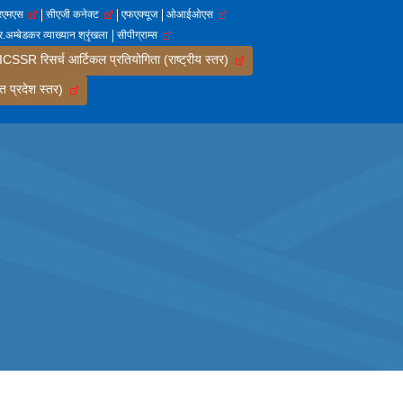
आरएमएस
सीएजी कनेक्ट
एफएक्यूज
ओआईओएस
.अम्बेडकर व्याख्यान श्रृंखला
सीपीग्राम्स
SSR रिसर्च आर्टिकल प्रतियोगिता (राष्ट्रीय स्तर)
त प्रदेश स्तर)