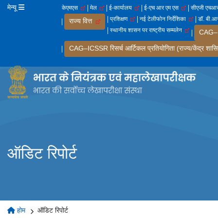
मेन्यू
केएमएस
मेल
ई-कार्यालय
ई-एच आर एम एस
सीएजी एच
प्रशिक्षण
नई टेलीफोन निर्देशिका
डॉ. बी.आर
राज्य वित्त
स्थानीय शासन पर राष्ट्रीय सम्मलेन
CAG–IC
CAG–ICSSR रिसर्च आर्टिकल प्रतियोगिता (राज्य/केंद्र शासि
ऑडिट रिपोर्ट
होम
ऑडिट रिपोर्ट