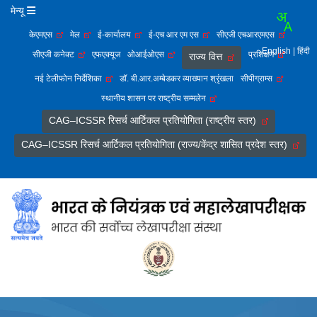
मेन्यू
केएमएस
मेल
ई-कार्यालय
ई-एच आर एम एस
सीएजी एचआरएमएस
English
| हिंदी
सीएजी कनेक्ट
एफएक्यूज
ओआईओएस
प्रशिक्षण
राज्य वित्त
नई टेलीफोन निर्देशिका
डॉ. बी.आर.अम्बेडकर व्याख्यान श्रृंखला
सीपीग्राम्स
स्थानीय शासन पर राष्ट्रीय सम्मलेन
CAG–ICSSR रिसर्च आर्टिकल प्रतियोगिता (राष्ट्रीय स्तर)
CAG–ICSSR रिसर्च आर्टिकल प्रतियोगिता (राज्य/केंद्र शासित प्रदेश स्तर)