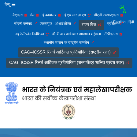
मेन्यू
केएमएस
मेल
ई-कार्यालय
ई-एच आर एम एस
सीएजी एचआरएमएस
English
| हिंदी
सीएजी कनेक्ट
एफएक्यूज
ओआईओएस
प्रशिक्षण
राज्य वित्त
नई टेलीफोन निर्देशिका
डॉ. बी.आर.अम्बेडकर व्याख्यान श्रृंखला
सीपीग्राम्स
स्थानीय शासन पर राष्ट्रीय सम्मलेन
CAG–ICSSR रिसर्च आर्टिकल प्रतियोगिता (राष्ट्रीय स्तर)
CAG–ICSSR रिसर्च आर्टिकल प्रतियोगिता (राज्य/केंद्र शासित प्रदेश स्तर)