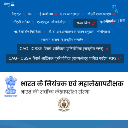
मेन्यू
केएमएस
मेल
ई-कार्यालय
ई-एच आर एम एस
सीएजी एचआरएमएस
English
| हिंदी
सीएजी कनेक्ट
एफएक्यूज
ओआईओएस
प्रशिक्षण
राज्य वित्त
नई टेलीफोन निर्देशिका
डॉ. बी.आर.अम्बेडकर व्याख्यान श्रृंखला
सीपीग्राम्स
स्थानीय शासन पर राष्ट्रीय सम्मलेन
CAG–ICSSR रिसर्च आर्टिकल प्रतियोगिता (राष्ट्रीय स्तर)
CAG–ICSSR रिसर्च आर्टिकल प्रतियोगिता (राज्य/केंद्र शासित प्रदेश स्तर)