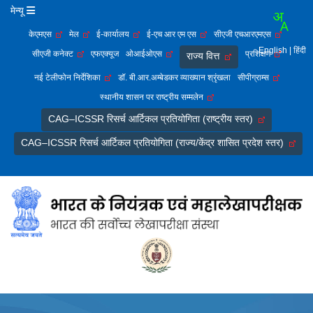
मेन्यू
केएमएस
मेल
ई-कार्यालय
ई-एच आर एम एस
सीएजी एचआरएमएस
English
| हिंदी
सीएजी कनेक्ट
एफएक्यूज
ओआईओएस
प्रशिक्षण
राज्य वित्त
नई टेलीफोन निर्देशिका
डॉ. बी.आर.अम्बेडकर व्याख्यान श्रृंखला
सीपीग्राम्स
स्थानीय शासन पर राष्ट्रीय सम्मलेन
CAG–ICSSR रिसर्च आर्टिकल प्रतियोगिता (राष्ट्रीय स्तर)
CAG–ICSSR रिसर्च आर्टिकल प्रतियोगिता (राज्य/केंद्र शासित प्रदेश स्तर)