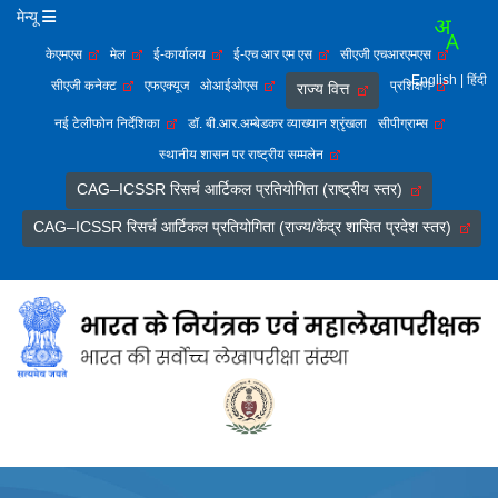
मेन्यू
केएमएस
मेल
ई-कार्यालय
ई-एच आर एम एस
सीएजी एचआरएमएस
English
| हिंदी
सीएजी कनेक्ट
एफएक्यूज
ओआईओएस
प्रशिक्षण
राज्य वित्त
नई टेलीफोन निर्देशिका
डॉ. बी.आर.अम्बेडकर व्याख्यान श्रृंखला
सीपीग्राम्स
स्थानीय शासन पर राष्ट्रीय सम्मलेन
CAG–ICSSR रिसर्च आर्टिकल प्रतियोगिता (राष्ट्रीय स्तर)
CAG–ICSSR रिसर्च आर्टिकल प्रतियोगिता (राज्य/केंद्र शासित प्रदेश स्तर)