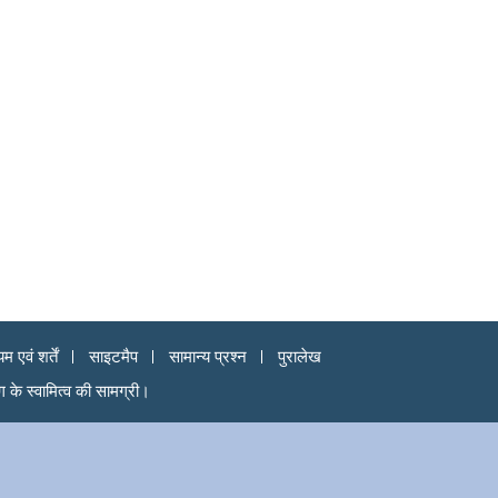
म एवं शर्तें
साइटमैप
सामान्य प्रश्न
पुरालेख
ंग के स्वामित्व की सामग्री।