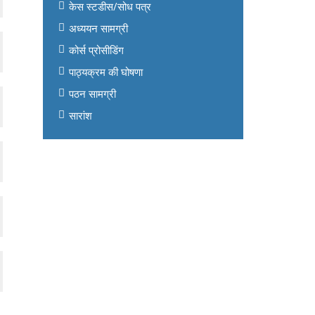
केस स्टडीस/सोध पत्र
अध्ययन सामग्री
कोर्स प्रोसीडिंग
पाठ्यक्रम की घोषणा
पठन सामग्री
सारांश