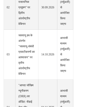
रासायनिक
(वर्चुअली)
02
प्रदूषण” पर
30.09.2026
से
द्वितीय
आयोजित
अंतर्राष्ट्रीय
किया
वेबिनार
जाएगा
जलवायु हब के
आभासी
अंतर्गत
माध्यम
“जलवायु-संबंधी
(वर्चुअली)
प्रकटीकरणों का
03
14.10.2026
से
आश्वासन” पर
आयोजित
तृतीय
किया
अंतर्राष्ट्रीय
जाएगा
वेबिनार
"आपदा जोखिम
न्यूनीकरण
आभासी
(DRR) का
माध्यम
ऑडिट: सेंडाई
(वर्चुअली)