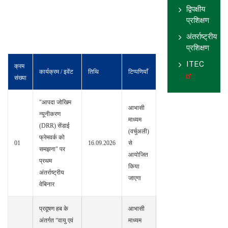
द्विपक्षीय
प्रशिक्षण
अंतर्राष्ट्रीय
प्रशिक्षण
ITEC
क्रम
कार्यक्रम / इवेंट
तिथि
टिप्पणियाँ
संख्या
"आपदा जोखिम
आभासी
न्यूनीकरण
माध्यम
(DRR) सेंडाई
(वर्चुअली)
फ्रेमवर्क को
01
16.09.2026
से
समझना" पर
आयोजित
प्रथम
किया
अंतर्राष्ट्रीय
जाएगा
वेबिनार
प्रदूषण हब के
आभासी
अंतर्गत “वायु एवं
माध्यम