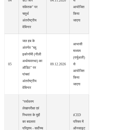
04
डेटा और
04.11.2026
से
संकेतक" पर
आयोजित
चतुर्थ
किया
अंतर्राष्ट्रीय
जाएगा
वेबिनार
जल हब के
आभासी
अंतर्गत "ब्लू
माध्यम
इकोनॉमी (नीली
(वर्चुअली)
अर्थव्यवस्था) का
05
09.12.2026
से
ऑडिट" पर
आयोजित
पांचवां
किया
अंतर्राष्ट्रीय
जाएगा
वेबिनार
"पर्यावरण
लेखापरीक्षा एवं
स्थिरता के मुद्दों
iCED
का बदलता
परिसर में
परिदृश्य - सर्वोच्च
ऑनसाइट