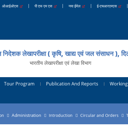
ओआईओएस
पी एफ एम एस
नया ईमेल
ई-एचआरएमएस
न निदेशक लेखापरीक्षा ( कृषि, खाद्य एवं जल संसाधन ), दिल
भारतीय लेखापरीक्षा एवं लेखा विभाग
Tour Program
Publication And Reports
Working
Administration
on
Introduction
Circular and Orders