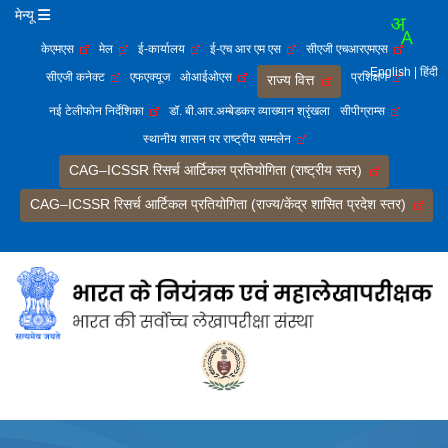
मेन्यू
केएमएस
मेल
ई-कार्यालय
ई-एच आर एम एस
सीएजी एचआरएमएस
English
| हिंदी
सीएजी कनेक्ट
एफएक्यूज
ओआईओएस
प्रशिक्षण
राज्य वित्त
नई टेलीफोन निर्देशिका
डॉ. बी.आर.अम्बेडकर व्याख्यान श्रृंखला
सीपीग्राम्स
स्थानीय शासन पर राष्ट्रीय सम्मलेन
CAG–ICSSR रिसर्च आर्टिकल प्रतियोगिता (राष्ट्रीय स्तर)
CAG–ICSSR रिसर्च आर्टिकल प्रतियोगिता (राज्य/केंद्र शासित प्रदेश स्तर)