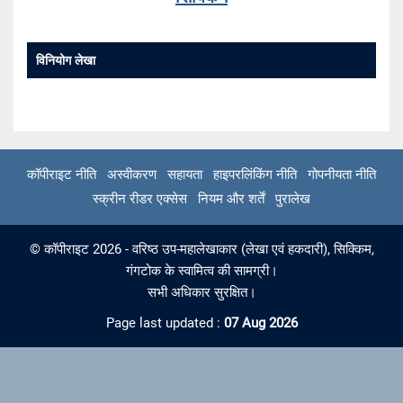
विनियोग लेखा
कॉपीराइट नीति
अस्वीकरण
सहायता
हाइपरलिंकिंग नीति
गोपनीयता नीति
स्क्रीन रीडर एक्सेस
नियम और शर्तें
पुरालेख
© कॉपीराइट 2026 - वरिष्ठ उप-महालेखाकार (लेखा एवं हकदारी), सिक्किम,
गंगटोक के स्वामित्व की सामग्री।
सभी अधिकार सुरक्षित।
Page last updated :
07 Aug 2026