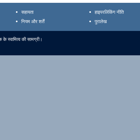
सहायता
हाइपरलिंकिंग नीति
नियम और शर्तें
पुरालेख
 के स्वामित्व की सामग्री।