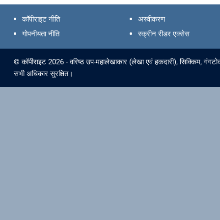
कॉपीराइट नीति
अस्वीकरण
गोपनीयता नीति
स्क्रीन रीडर एक्सेस
© कॉपीराइट 2026 - वरिष्ठ उप-महालेखाकार (लेखा एवं हकदारी), सिक्किम, गंगटोक
सभी अधिकार सुरक्षित।