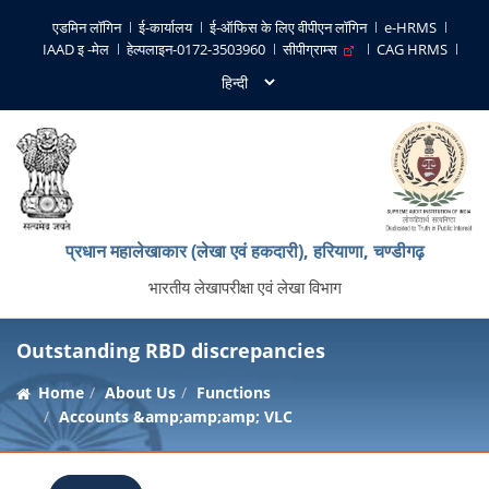
एडमिन लॉगिन
ई-कार्यालय
ई-ऑफिस के लिए वीपीएन लॉगिन
e-HRMS
IAAD इ -मेल
हेल्पलाइन-0172-3503960
सीपीग्राम्स
CAG HRMS
प्रधान महालेखाकार (लेखा एवं हकदारी), हरियाणा, चण्‍डीगढ़
भारतीय लेखापरीक्षा एवं लेखा विभाग
Outstanding RBD discrepancies
Home
About Us
Functions
Accounts &amp;amp;amp; VLC