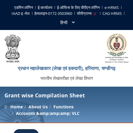
एडमिन लॉगिन
ई-कार्यालय
ई-ऑफिस के लिए वीपीएन लॉगिन
e-HRMS
IAAD इ -मेल
हेल्पलाइन-0172-3503960
सीपीग्राम्स
CAG HRMS
प्रधान महालेखाकार (लेखा एवं हकदारी), हरियाणा, चण्‍डीगढ़
भारतीय लेखापरीक्षा एवं लेखा विभाग
Grant wise Compilation Sheet
Home
About Us
Functions
Accounts &amp;amp;amp; VLC